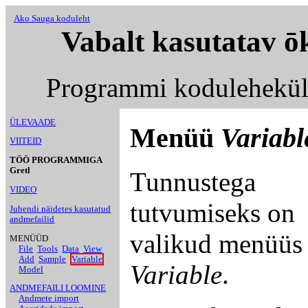
Ako Sauga koduleht
Vabalt kasutatav ō
Programmi kodulehekü
ÜLEVAADE
Menüü
Variabl
VIITEID
TÖÖ PROGRAMMIGA
Gretl
Tunnustega
VIDEO
tutvumiseks on
Juhendi näidetes kasutatud
andmefailid
valikud menüüs
MENÜÜD
File
Tools
Data
View
Add
Sample
Variable
Variable
.
Model
ANDMEFAILI LOOMINE
Andmete import