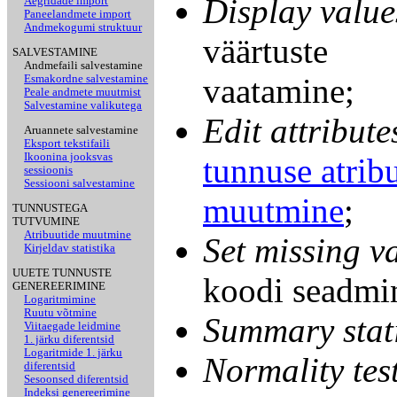
Display value
Aegridade import
Paneelandmete import
Andmekogumi struktuur
väärtuste
SALVESTAMINE
Andmefaili salvestamine
vaatamine;
Esmakordne salvestamine
Peale andmete muutmist
Salvestamine valikutega
Edit attribute
Aruannete salvestamine
Eksport tekstifaili
Ikoonina jooksvas
tunnuse atrib
sessioonis
Sessiooni salvestamine
muutmine
;
TUNNUSTEGA
TUTVUMINE
Atribuutide muutmine
Set missing v
Kirjeldav statistika
UUETE TUNNUSTE
koodi seadmi
GENEREERIMINE
Logaritmimine
Ruutu võtmine
Summary stati
Viitaegade leidmine
1. järku diferentsid
Logaritmide 1. järku
Normality tes
diferentsid
Sesoonsed diferentsid
Indeksi genereerimine