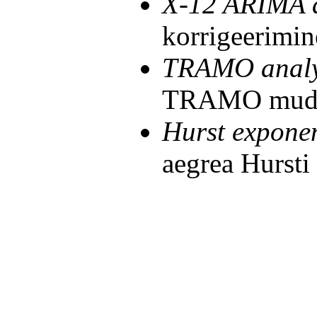
X-12 ARIMA a
korrigeerimin
TRAMO analy
TRAMO mudel
Hurst expone
aegrea Hursti