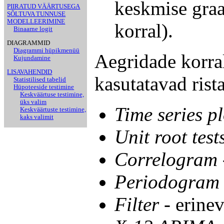
keskmise graa
PIIRATUD VÄÄRTUSEGA
SÕLTUVA TUNNUSE
MODELLEERIMINE
korral).
Binaarne logit
DIAGRAMMID
Diagrammi hüpikmenüü
Aegridade korral
Kujundamine
LISAVAHENDID
kasutatavad rist
Statistilised tabelid
Hüpoteeside testimine
Keskväärtuse testimine,
üks valim
Time series pl
Keskväärtuste testimine,
kaks valimit
Unit root test
Correlogram
Periodogram
Filter
- erinev