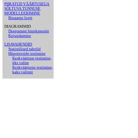
PIIRATUD VÄÄRTUSEGA
SÕLTUVA TUNNUSE
MODELLEERIMINE
Binaarne logit
DIAGRAMMID
Diagrammi hüpikmenüü
Kujundamine
LISAVAHENDID
Statistilised tabelid
Hüpoteeside testimine
Keskväärtuse testimine,
üks valim
Keskväärtuste testimine,
kaks valimit