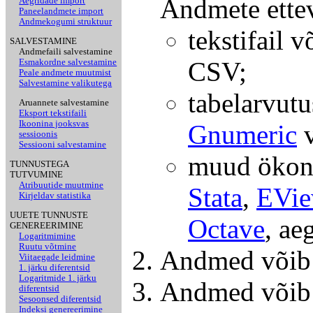
Andmete ette
Aegridade import
Paneelandmete import
Andmekogumi struktuur
tekstifail 
SALVESTAMINE
Andmefaili salvestamine
CSV;
Esmakordne salvestamine
Peale andmete muutmist
Salvestamine valikutega
tabelarvut
Aruannete salvestamine
Eksport tekstifaili
Ikoonina jooksvas
Gnumeric
sessioonis
Sessiooni salvestamine
muud ökonom
TUNNUSTEGA
TUTVUMINE
Atribuutide muutmine
Stata
,
EVie
Kirjeldav statistika
UUETE TUNNUSTE
Octave
, ae
GENEREERIMINE
Logaritmimine
Ruutu võtmine
Andmed võib s
Viitaegade leidmine
1. järku diferentsid
Logaritmide 1. järku
Andmed võib 
diferentsid
Sesoonsed diferentsid
Indeksi genereerimine