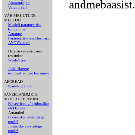
andmebaasist
Ajamuutuja
t
Valemi abil
VÄHIMRUUTUDE
MEETOD
Mudeli parameetrite
hindamine
Aruanne
Parameetrite usalduspiirid
ANOVA tabel
Heteroskedastiivsuse
testimine
White'i test
Jääkliikmete
normaaljaotuse testimine
AEGREAD
Korrelogramm
PANEELANDMETE
MODELLEERIMINE
Fikseeritud või juhuslike
efektidega
Aruanded
Fikseeritud efektidega
mudel
Juhuslike efektidega
mudel