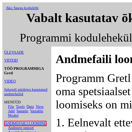
Ako Sauga koduleht
Vabalt kasutatav ō
Programmi kodulehekü
ÜLEVAADE
Andmefaili lo
VIITEID
TÖÖ PROGRAMMIGA
Gretl
Programm Gretl
VIDEO
oma spetsiaalset
Juhendi näidetes kasutatud
andmefailid
loomiseks on mi
MENÜÜD
File
Tools
Data
View
Add
Sample
Variable
Model
Eelnevalt ett
ANDMEFAILI LOOMINE
Andmete import