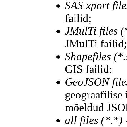
SAS xport file
failid;
JMulTi files (
JMulTi failid;
Shapefiles (*
GIS failid;
GeoJSON files
geograafilise
mõeldud JSON
all files (*.*)
-