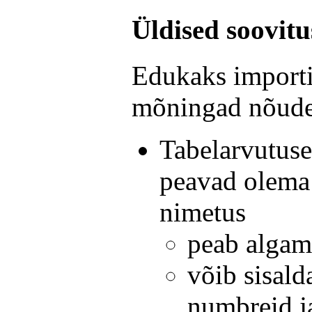
Üldised soovit
Edukaks importi
mõningad nõude
Tabelarvutuse 
peavad olema
nimetus
peab algam
võib sisald
numbreid j