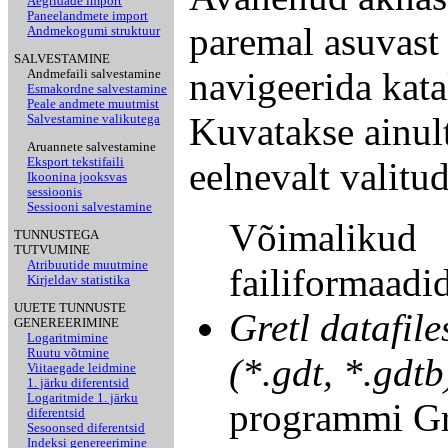
Aegridade import
Paneelandmete import
paremal asuvast
Andmekogumi struktuur
SALVESTAMINE
navigeerida kata
Andmefaili salvestamine
Esmakordne salvestamine
Peale andmete muutmist
Kuvatakse ainult
Salvestamine valikutega
Aruannete salvestamine
Eksport tekstifaili
eelnevalt valitud
Ikoonina jooksvas
sessioonis
Sessiooni salvestamine
Võimalikud
TUNNUSTEGA
TUTVUMINE
Atribuutide muutmine
failiformaadi
Kirjeldav statistika
UUETE TUNNUSTE
Gretl datafile
GENEREERIMINE
Logaritmimine
Ruutu võtmine
(*.gdt, *.gdtb
Viitaegade leidmine
1. järku diferentsid
Logaritmide 1. järku
programmi Gr
diferentsid
Sesoonsed diferentsid
Indeksi genereerimine