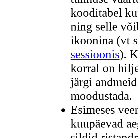
kooditabel ku
ning selle või
ikoonina (vt 
sessioonis
). 
korral on hil
järgi andmeid 
moodustada.
Esimeses veer
kuupäevad aeg
sildid ristan