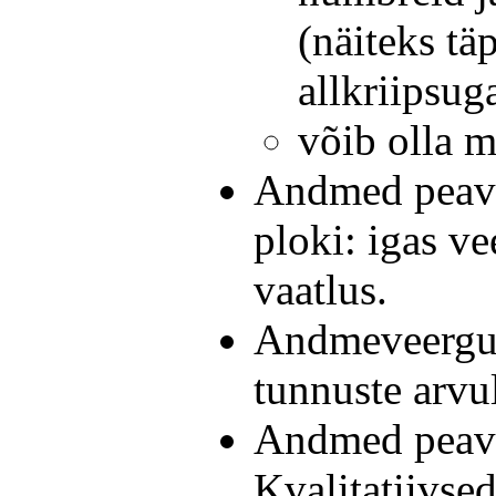
(näiteks tä
allkriipsug
võib olla m
Andmed peava
ploki: igas ve
vaatlus.
Andmeveergud
tunnuste arvu
Andmed peava
Kvalitatiivse