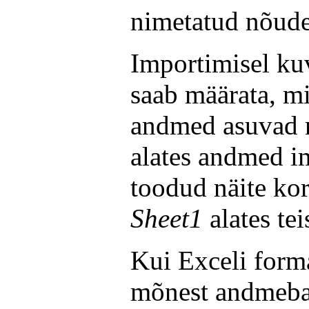
nimetatud nõud
Importimisel ku
saab määrata, mi
andmed asuvad ni
alates andmed im
toodud näite ko
Sheet1
alates tei
Kui Exceli forma
mõnest andmebaas