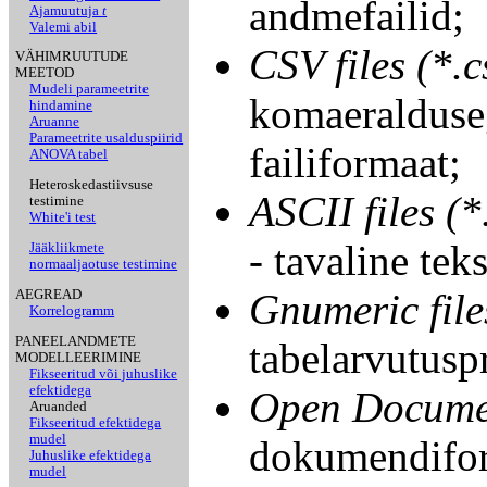
andmefailid;
Ajamuutuja
t
Valemi abil
CSV files (*.c
VÄHIMRUUTUDE
MEETOD
Mudeli parameetrite
komaeralduse
hindamine
Aruanne
Parameetrite usalduspiirid
failiformaat;
ANOVA tabel
Heteroskedastiivsuse
ASCII files (*.
testimine
White'i test
- tavaline teks
Jääkliikmete
normaaljaotuse testimine
Gnumeric file
AEGREAD
Korrelogramm
PANEELANDMETE
tabelarvutusp
MODELLEERIMINE
Fikseeritud või juhuslike
efektidega
Open Document
Aruanded
Fikseeritud efektidega
mudel
dokumendifor
Juhuslike efektidega
mudel