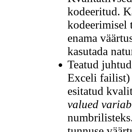
kodeeritud. K
kodeerimisel 
enama väärtus
kasutada natu
Teatud juhtude
Exceli failist
esitatud kvali
valued variab
numbrilisteks.
tunnuse väärt