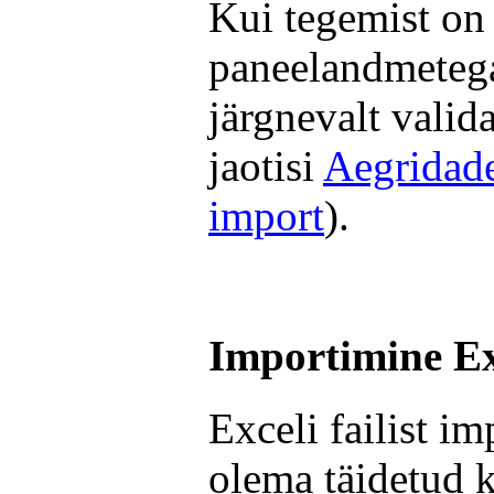
Kui tegemist on
paneelandmetega,
järgnevalt valid
jaotisi
Aegridad
import
).
Importimine Exc
Exceli failist i
olema täidetud 