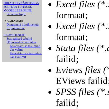
Excel files (*.
PIIRATUD VÄÄRTUSEGA
SÕLTUVA TUNNUSE
MODELLEERIMINE
formaat;
Binaarne logit
DIAGRAMMID
Excel files (*.
Diagrammi hüpikmenüü
Kujundamine
formaat;
LISAVAHENDID
Statistilised tabelid
Hüpoteeside testimine
Stata files (*.
Keskväärtuse testimine,
üks valim
Keskväärtuste testimine,
failid;
kaks valimit
Eviews files (
EViews failid
SPSS files (*.
failid;