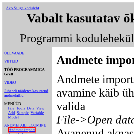
Ako Sauga koduleht
Vabalt kasutatav ō
Programmi kodulehekü
ÜLEVAADE
Andmete impo
VIITEID
TÖÖ PROGRAMMIGA
Gretl
Andmete import 
VIDEO
avamine käib üh
Juhendi näidetes kasutatud
andmefailid
valida
MENÜÜD
File
Tools
Data
View
Add
Sample
Variable
File->Open data
Model
ANDMEFAILI LOOMINE
Avanenud akna
Andmete import