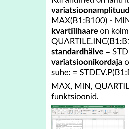
Kui andmed on lahtrit
variatsioonamplituu
MAX(B1:B100) - MIN
kvartiilhaare
on kolma
QUARTILE.INC(B1:B1
standardhälve
= STDE
variatsioonikordaja
o
suhe: = STDEV.P(B1
MAX, MIN, QUARTILE
funktsioonid.