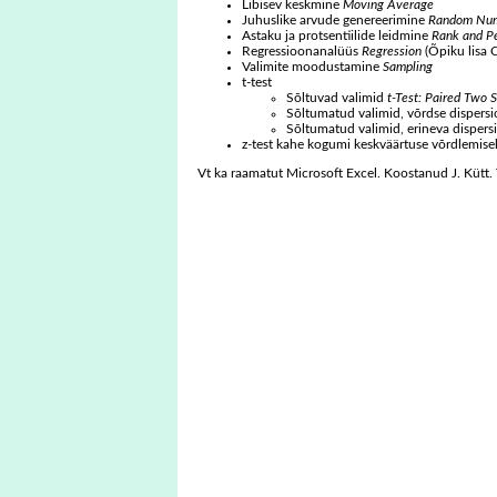
Libisev keskmine
Moving Average
Juhuslike arvude genereerimine
Random Num
Astaku ja protsentiilide leidmine
Rank and Pe
Regressioonanalüüs
Regression
(Õpiku lisa C
Valimite moodustamine
Sampling
t-test
Sõltuvad valimid
t-Test: Paired Two 
Sõltumatud valimid, võrdse dispers
Sõltumatud valimid, erineva disper
z-test kahe kogumi keskväärtuse võrdlemis
Vt ka raamatut Microsoft Excel. Koostanud J. Kütt.