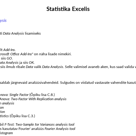
Statistika Excelis
ysis
ti
Data Analysis
lisamiseks
lt
Add-Ins
.
osoft Office Add-Ins
" on näha lisade nimekiri.
 siis
GO
.
ata Analysis
ja siis
OK
.
siis ilmub ribale
Data
valik
Data Analysis
. Selle valimisel avaneb aken, kus saad valid
saldab järgnevaid analüüsivahendeid. Sulgudes on viidatud vastavate vahendite kasuta
nova: Single Factor
(Õpiku lisa C.8.)
Anova: Two-Factor With Replication analysis
n analysis
ion
tion
tistics
(Õpiku lisa C.3.)
bil
F-Test: Two-Sample for Variances analysis tool
s kasutatav Fourier' analüüs
Fourier Analysis tool
istogram