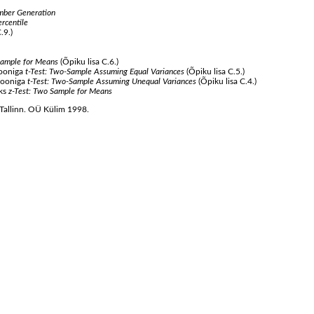
ber Generation
rcentile
.9.)
Sample for Means
(Õpiku lisa C.6.)
iooniga
t-Test: Two-Sample Assuming Equal Variances
(Õpiku lisa C.5.)
siooniga
t-Test: Two-Sample Assuming Unequal Variances
(Õpiku lisa C.4.)
eks
z-Test: Two Sample for Means
 Tallinn. OÜ Külim 1998.