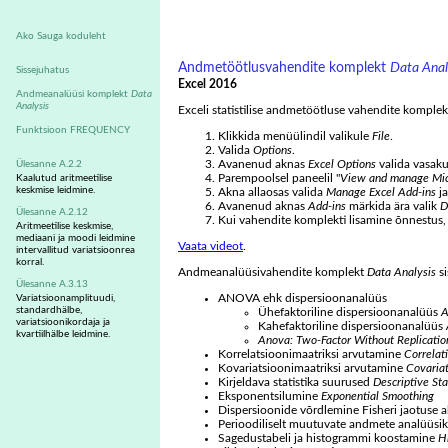
Ako Sauga koduleht
Andmetöötlusvahendite komplekt
Data Anal
Sissejuhatus
Excel 2016
Andmeanalüüsi komplekt
Data
Analysis
Exceli statistilise andmetöötluse vahendite komplek
Funktsioon FREQUENCY
Klikkida menüülindil valikule
File
.
Valida
Options
.
Avanenud aknas
Excel Options
valida vasaku
Ülesanne A.2.2
Parempoolsel paneelil "
View and manage Micr
Kaalutud aritmeetilise
keskmise leidmine.
Akna allaosas valida
Manage Excel Add-ins
ja
Avanenud aknas
Add-ins
märkida ära valik
D
Ülesanne A.2.12
Kui vahendite komplekti lisamine õnnestus, 
Aritmeetilise keskmise,
mediaani ja moodi leidmine
Vaata videot
.
intervallitud variatsioonrea
korral.
Andmeanalüüsivahendite komplekt
Data Analysis
si
Ülesanne A.3.13
ANOVA ehk dispersioonanalüüs
Variatsioonamplituudi,
standardhälbe,
Ühefaktoriline dispersioonanalüüs
A
variatsioonikordaja ja
Kahefaktoriline dispersioonanalüüs
kvartiilhälbe leidmine.
Anova: Two-Factor Without Replicatio
Korrelatsioonimaatriksi arvutamine
Correlat
Kovariatsioonimaatriksi arvutamine
Covaria
Kirjeldava statistika suurused
Descriptive Sta
Eksponentsilumine
Exponential Smoothing
Dispersioonide võrdlemine Fisheri jaotuse a
Perioodiliselt muutuvate andmete analüüsik
Sagedustabeli ja histogrammi koostamine
H