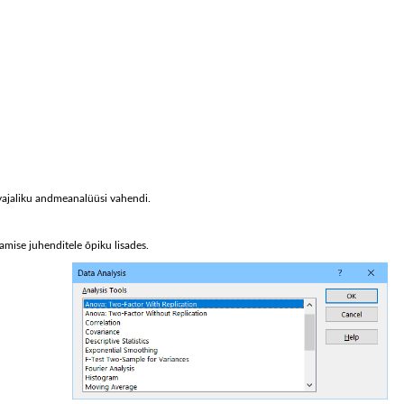
a vajaliku andmeanalüüsi vahendi.
mise juhenditele õpiku lisades.