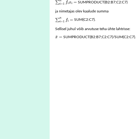
n
∑
=
f
x
SUMPRODUCT(B2:B7;C2:C7)
i
i
=
1
i
ja nimetajas olev kaalude summa
∑
i
=
1
n
f
=
n
∑
=
f
SUM(C2:C7).
i
=
1
i
Sellisel juhul võib arvutuse teha ühte lahtrisse:
x
¯
=
¯
=
x
SUMPRODUCT(B2:B7;C2:C7)/SUM(C2:C7).