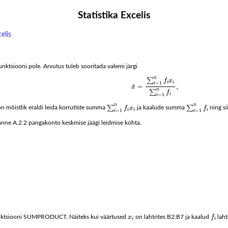
Statistika Excelis
elis
unktsiooni pole. Arvutus tuleb sooritada valemi järgi
x
¯
=
∑
i
=
1
n
f
x
i
∑
i
=
1
n
f
,
n
∑
f
x
i
i
=
1
i
¯
=
,
x
n
∑
f
i
=
1
i
∑
i
=
1
n
f
x
i
∑
i
=
1
n
f
n
n
∑
∑
 on mõistlik eraldi leida korrutiste summa
f
x
ja kaalude summa
f
ning si
i
i
i
=
1
=
1
i
i
sanne A.2.2 pangakonto keskmise jäägi leidmise kohta.
f
x
i
 funktsiooni SUMPRODUCT. Näiteks kui väärtused
x
on lahtrites B2:B7 ja kaalud
f
laht
i
i