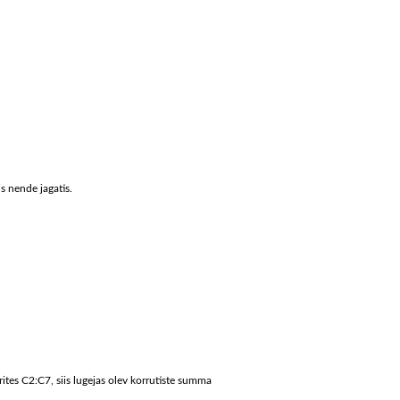
is nende jagatis.
rites C2:C7, siis lugejas olev korrutiste summa