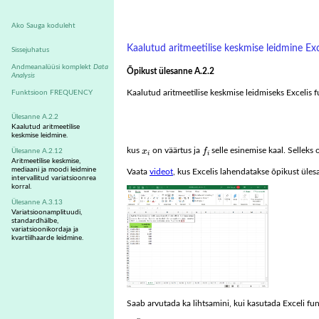
Ako Sauga koduleht
Kaalutud aritmeetilise keskmise leidmine Exc
Sissejuhatus
Andmeanalüüsi komplekt
Data
Õpikust ülesanne A.2.2
Analysis
Kaalutud aritmeetilise keskmise leidmiseks Excelis f
Funktsioon FREQUENCY
Ülesanne A.2.2
Kaalutud aritmeetilise
keskmise leidmine.
f
x
i
kus
x
on väärtus ja
f
selle esinemise kaal. Selleks
Ülesanne A.2.12
i
i
Aritmeetilise keskmise,
mediaani ja moodi leidmine
Vaata
videot
, kus Excelis lahendatakse õpikust üle
intervallitud variatsioonrea
korral.
Ülesanne A.3.13
Variatsioonamplituudi,
standardhälbe,
variatsioonikordaja ja
kvartiilhaarde leidmine.
Saab arvutada ka lihtsamini, kui kasutada Exceli
∑
i
=
1
n
f
x
i
=