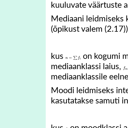
kuuluvate väärtuste ar
Mediaani leidmiseks k
(õpikust valem (2.17))
kus
on kogumi m
n
=
∑
f
=
∑
n
f
i
mediaanklassi laius,
f
m
f
m
mediaanklassile eelne
Moodi leidmiseks inte
kasutatakse samuti in
kus
on moodklassi al
L