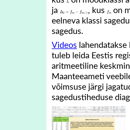
L
ja
, kus
on m
Δ
2
=
f
m
−
f
m
+
1
f
m
Δ
=
−
f
f
f
2
+
1
m
m
m
eelneva klassi sagedu
sagedus.
Videos
lahendatakse E
tuleb leida Eestis re
aritmeetiline keskmi
Maanteeameti veebile
võimsuse järgi jagatu
sagedustiheduse dia