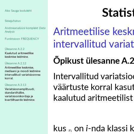
Statis
Ako Sauga koduleht
Sissejuhatus
Andmeanalüüsi komplekt
Data
Aritmeetilise kes
Analysis
Funktsioon FREQUENCY
intervallitud varia
Ülesanne A.2.2
Kaalutud aritmeetilise
keskmise leidmine.
Õpikust ülesanne A.
Ülesanne A.2.12
Aritmeetilise keskmise,
mediaani ja moodi leidmine
Intervallitud variats
intervallitud variatsioonrea
korral.
väärtuste korral kasu
Ülesanne A.3.13
Variatsioonamplituudi,
standardhälbe,
kaalutud aritmeetilis
variatsioonikordaja ja
kvartiilhaarde leidmine.
kus
on
i
-nda klassi 
x
i
x
i