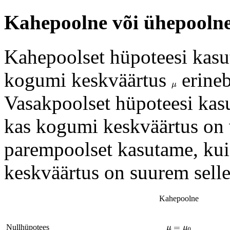
Kahepoolne või ühepoolne
Kahepoolset hüpoteesi kasut
kogumi keskväärtus
erineb
μ
μ
Vasakpoolset hüpoteesi kasu
kas kogumi keskväärtus on 
parempoolset kasutame, kui
keskväärtus on suurem selles
Kahepoolne
μ
=
μ
0
=
Nullhüpotees
μ
μ
0