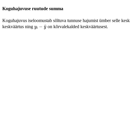
Koguhajuvuse ruutude summa
Koguhajuvus iseloomustab sõltuva tunnuse hajumist ümber selle kes
y
i
−
y
¯
¯
−
keskväärtus ning
on kõrvalekalded keskväärtusest.
y
y
i