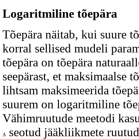
Logaritmiline tõepära
Tõepära näitab, kui suure t
korral sellised mudeli para
tõepära on tõepära naturaal
seepärast, et maksimaalse t
lihtsam maksimeerida tõepä
suurem on logaritmiline tõ
Vähimruutude meetodi kasut
seotud jääkliikmete ruut
Λ
Λ