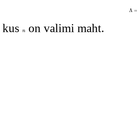
Λ
Λ
kus
on valimi maht.
n
n