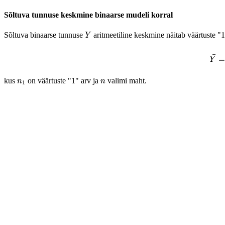
Sõltuva tunnuse keskmine binaarse mudeli korral
Y
Sõltuva binaarse tunnuse
aritmeetiline keskmine näitab väärtuste "1
Y
Y
¯
¯
=
Y
n
1
n
kus
on väärtuste "1" arv ja
valimi maht.
n
n
1